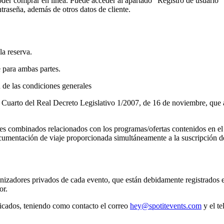
der comprar en línea. Puede acceder al apartado "Registro de usuario" pa
ntraseña, además de otros datos de cliente.
la reserva.
 para ambas partes.
 de las condiciones generales
o Cuarto del Real Decreto Legislativo 1/2007, de 16 de noviembre, que 
jes combinados relacionados con los programas/ofertas contenidos en el p
ocumentación de viaje proporcionada simultáneamente a la suscripción de
nizadores privados de cada evento, que están debidamente registrados en
or.
dicados, teniendo como contacto el correo
hey@spotitevents.com
y el te