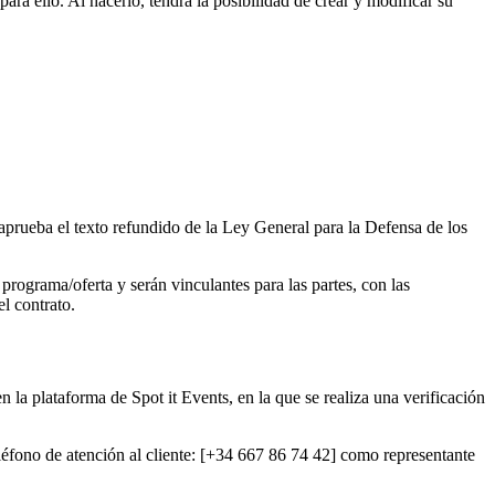
ra ello. Al hacerlo, tendrá la posibilidad de crear y modificar su
aprueba el texto refundido de la Ley General para la Defensa de los
rograma/oferta y serán vinculantes para las partes, con las
l contrato.
 la plataforma de Spot it Events, en la que se realiza una verificación
léfono de atención al cliente: [+34 667 86 74 42] como representante