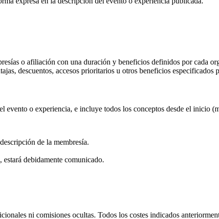
orma expresa en la descripción del evento o experiencia publicada.
bresías o afiliación con una duración y beneficios definidos por cada o
ajas, descuentos, accesos prioritarios u otros beneficios especificados p
l evento o experiencia, e incluye todos los conceptos desde el inicio (m
a descripción de la membresía.
s, estará debidamente comunicado.
dicionales ni comisiones ocultas. Todos los costes indicados anteriormen